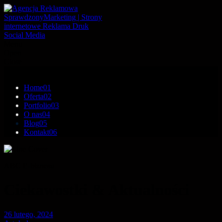
Menu
Open
Close
Menu
Home
01
Oferta
02
Portfolio
03
O nas
04
Blog
05
Kontakt
06
ABC E-biznesu
Ciekawostki & Aktualności
26 lutego, 2024