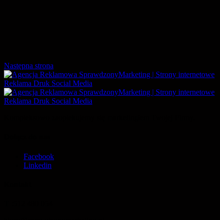
Następna strona
Kompleksowo zaopiekujemy się marketingiem Twojej Firmy.
Dołącz do nas
Facebook
Linkedin
Kontakt
T
:
512 480 054